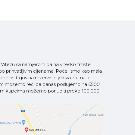
itezu sa namjerom da na viteško tržište
 po prihvatljivim cijenama. Počeli smo kao mala
ećih trgovina rezervih dijelova za mala i
som možemo reći da danas poslujemo na 6500
 našim kupcima možemo ponuditi preko 100.000