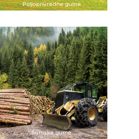
Poljoprivredne gume
Šumske gume