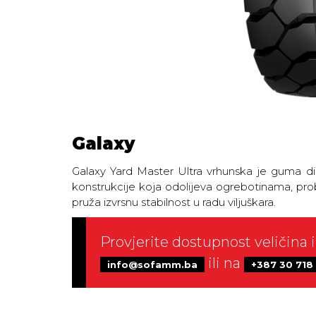
Galaxy
Galaxy Yard Master Ultra vrhunska je guma diz
konstrukcije koja odolijeva ogrebotinama, prob
pruža izvrsnu stabilnost u radu viljuškara.
Provjerite dostupnost veličina i
ili na
info@sofamm.ba
+387 30 718